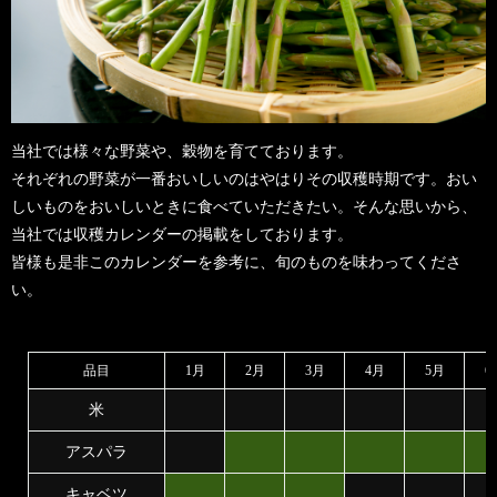
当社では様々な野菜や、穀物を育てております。
それぞれの野菜が一番おいしいのはやはりその収穫時期です。おい
しいものをおいしいときに食べていただきたい。そんな思いから、
当社では収穫カレンダーの掲載をしております。
皆様も是非このカレンダーを参考に、旬のものを味わってくださ
い。
品目
1月
2月
3月
4月
5月
6
米
アスパラ
キャベツ