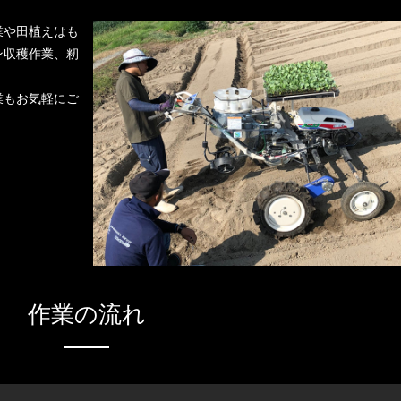
業や田植えはも
ン収穫作業、籾
。
業もお気軽にご
作業の流れ