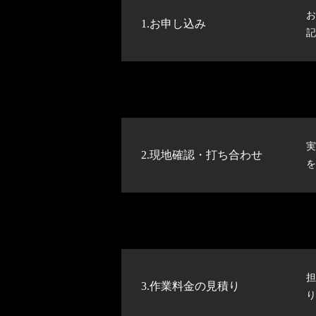
お
1.お申し込み
記
実
2.現地確認・打ち合わせ
を
担
3.作業料金の見積り
り