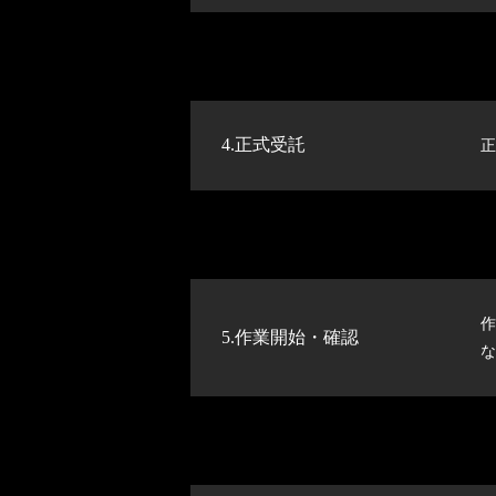
4.正式受託
正
作
5.作業開始・確認
な